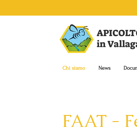
APICOLT
in Valla
Chi siamo
News
Docum
FAAT - F