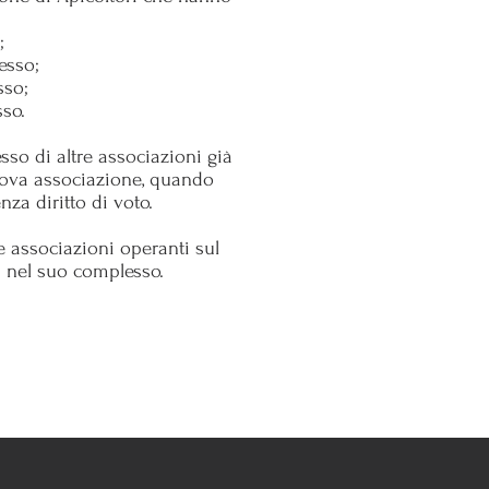
;
esso;
sso;
sso.
sso di altre associazioni già
nuova associazione, quando
za diritto di voto.
le associazioni operanti sul
a nel suo complesso.