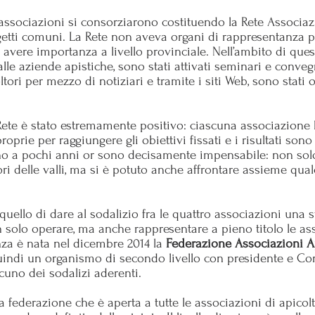
 associazioni si consorziarono costituendo la Rete Associazi
etti comuni. La Rete non aveva organi di rappresentanza p
o avere importanza a livello provinciale. Nell’ambito di ques
alle aziende apistiche, sono stati attivati seminari e conveg
tori per mezzo di notiziari e tramite i siti Web, sono stati o
la Rete è stato estremamente positivo: ciascuna associazion
rie per raggiungere gli obiettivi fissati e i risultati son
fino a pochi anni or sono decisamente impensabile: non solo 
ori delle valli, ma si è potuto anche affrontare assieme q
ello di dare al sodalizio fra le quattro associazioni una st
 solo operare, ma anche rappresentare a pieno titolo le ass
nza è nata nel dicembre 2014 la
Federazione Associazioni Ap
uindi un organismo di secondo livello con presidente e Co
cuno dei sodalizi aderenti.
lla federazione che è aperta a tutte le associazioni di apicol