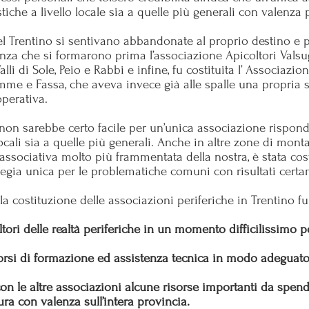
stiche a livello locale sia a quelle più generali con valenza 
del Trentino si sentivano abbandonate al proprio destino e 
canza che si formarono prima l’associazione Apicoltori Vals
li di Sole, Peio e Rabbi e infine, fu costituita l’ Associazio
emme e Fassa, che aveva invece già alle spalle una propria 
operativa.
he non sarebbe certo facile per un’unica associazione risp
locali sia a quelle più generali. Anche in altre zone di mo
à associativa molto più frammentata della nostra, è stata cos
egia unica per le problematiche comuni con risultati certa
 costituzione delle associazioni periferiche in Trentino fur
ltori delle realtà periferiche in un momento difficilissimo 
 corsi di formazione ed assistenza tecnica in modo adeguato 
con le altre associazioni alcune risorse importanti da spen
ra con valenza sull’intera provincia.