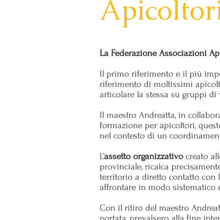
Apicoltor
La Federazione Associazioni Apic
Il primo riferimento e il più imp
riferimento di moltissimi apicol
articolare la stessa su gruppi di 
Il maestro Andreatta, in collab
formazione per apicoltori, questo
nel contesto di un coordinament
L’
assetto organizzativo
creato all
provinciale, ricalca precisament
territorio a diretto contatto con
affrontare in modo sistematico e
Con il ritiro del maestro Andrea
portata, prevalsero alla fine int