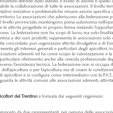
ocedure definite dallo statuto. Il livello di azione è quello
bile la collaborazione di tutte le associazioni. Il livello terr
e relative iniziative e problematiche rimane azione specifica 
erritorio. Le associazioni che aderiscono alla federazione pu
livello provinciale, mantengono piena autonomia nell’opera
te le attività progettate in proprio, ferma restando l’opportun
sorse. La federazione non ha scopi di lucro, ma solo finali
rentina e dei suoi prodotti; rappresenta le associazioni sol
ità concordate; può organizzare attività divulgative e di fo
senta gli interessi generali e particolari degli apicoltori, i
ssociazioni aderenti ed ha come scopo la valorizzazione e l
 particolare riferimento anche alla crescita professionale de
raverso l’assistenza tecnica. La federazione non si occupa 
ell’apicoltura o per l’apicoltura, ma di creare le condizioni 
i apicoltori e si configura come intermediario con la P.A.T., o
iguarda le attività comuni alle associazioni aderenti, attivi
coltori del Trentino
è formata dai seguenti organismi:
composto da due rappresentanti, per ognuna delle associaz