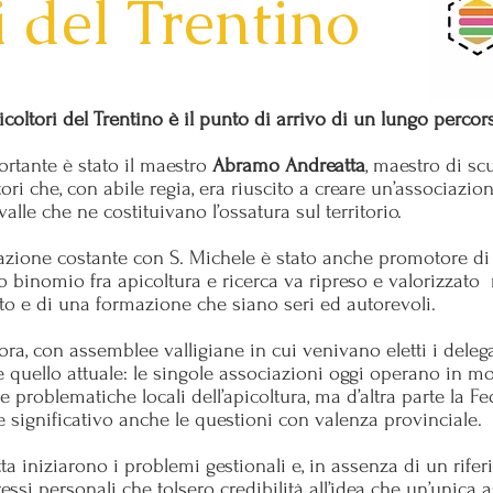
i del Trentino
oltori del Trentino è il punto di arrivo di un lungo percors
ortante è stato il maestro
Abramo Andreatta
, maestro di sc
tori che, con abile regia, era riuscito a creare un’associazi
valle che ne costituivano l’ossatura sul territorio.
orazione costante con S. Michele è stato anche promotore d
 binomio fra apicoltura e ricerca va ripreso e valorizzato r
o e di una formazione che siano seri ed autorevoli.
ora, con assemblee valligiane in cui venivano eletti i deleg
e quello attuale: le singole associazioni oggi operano in 
 le problematiche locali dell’apicoltura, ma d’altra parte la 
 significativo anche le questioni con valenza provinciale.
tta iniziarono i problemi gestionali e, in assenza di un rife
eressi personali che tolsero credibilità all’idea che un’unic