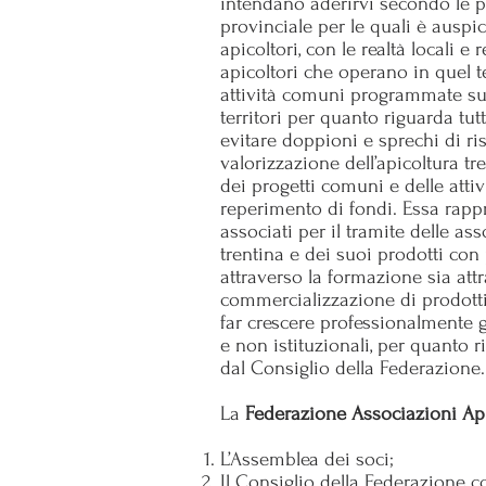
intendano aderirvi secondo le pr
provinciale per le quali è auspica
apicoltori, con le realtà locali 
apicoltori che operano in quel t
attività comuni programmate sul 
territori per quanto riguarda tut
evitare doppioni e sprechi di ri
valorizzazione dell’apicoltura t
dei progetti comuni e delle attiv
reperimento di fondi. Essa rappre
associati per il tramite delle a
trentina e dei suoi prodotti con
attraverso la formazione sia att
commercializzazione di prodotti d
far crescere professionalmente gl
e non istituzionali, per quanto r
dal Consiglio della Federazione.
La
Federazione Associazioni Api
L’Assemblea dei soci;
Il Consiglio della Federazione 