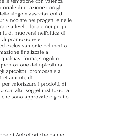
 delle tematiche con valenza
itoriale di relazione con gli
delle singole associazioni di
r vincolate nei progetti e nelle
re a livello locale nei propri
ità di muoversi nell’ottica di
tà di promozione e
o ed esclusivamente nel merito
rmazione finalizzate al
n qualsiasi forma, singoli o
a promozione dell’apicoltura
gli apicoltori promossa sia
direttamente di
per valorizzare i prodotti, di
 con altri soggetti istituzionali
tà che sono approvate e gestite
ione di Apicoltori che hanno