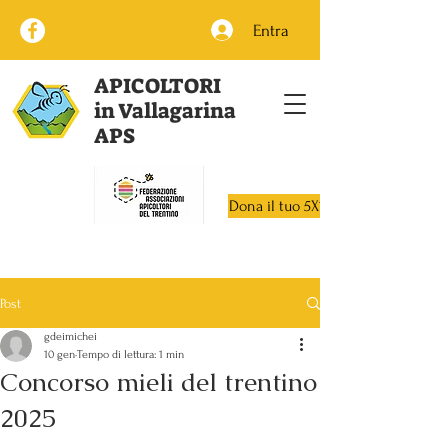
Entra
APICOLTORI
in Vallagarina
APS
Dona il tuo 5X1000
Post
gdeimichei
10 gen
Tempo di lettura: 1 min
Concorso mieli del trentino
2025