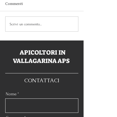
Commenti
Festival EcoLogica
Indetto Primo C
Scrivi un commento...
del miele dell'
2025
APICOLTORI IN
VALLAGARINA APS
CONTATTACI
Nome