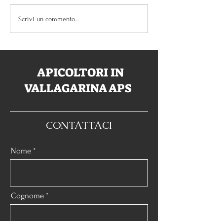
Festival EcoLog
Concorso mieli del
Scrivi un commento...
trentino 2025
APICOLTORI IN
VALLAGARINA APS
CONTATTACI
Nome
Cognome