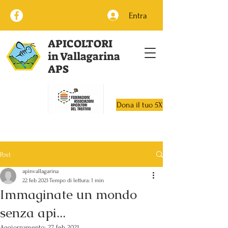
Entra
APICOLTORI
in Vallagarina
APS
Dona il tuo 5X1000
Post
apinvallagarina
22 feb 2021
Tempo di lettura: 1 min
Immaginate un mondo
senza api...
Aggiornamento:
27 feb 2021