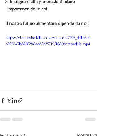
3. Insegnare alle generazioni future 
l'importanza delle api 
Il nostro futuro alimentare dipende da noi!
https://video.wixstatic.com/video/ef7465_431b5b6
b928347b6810280ed62a25719/1080p/mp4/file.mp4
Mostra tutti
Post recenti